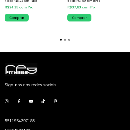
4
x
de
R$6,23
sem juros
5
x
de
R$7,80
sem juros
R$24,15
com
Pix
R$37,83
com
Pix
Comprar
Comprar
Siga-nos nas redes sociais
5511954297183