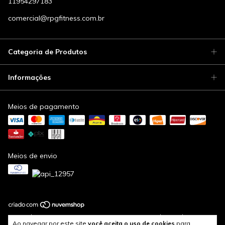
11954297183
comercial@rpgfitness.com.br
Categoria de Produtos
Informações
Meios de pagamento
Meios de envio
Copyright Rpg Fitness - 11954677000185 - 2026. Todos os direitos
Ao navegar por este site
você aceita o uso de cookies
para
reservados.