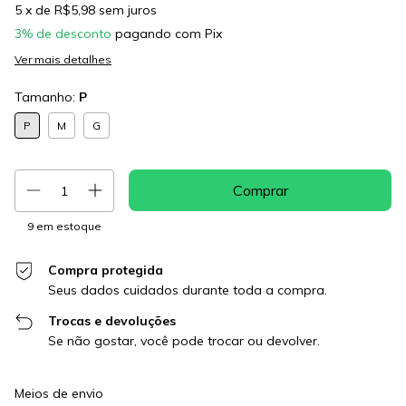
5
x de
R$5,98
sem juros
3% de desconto
pagando com Pix
Ver mais detalhes
Tamanho:
P
P
M
G
9
em estoque
Compra protegida
Seus dados cuidados durante toda a compra.
Trocas e devoluções
Se não gostar, você pode trocar ou devolver.
Entregas para o CEP:
Alterar CEP
Meios de envio