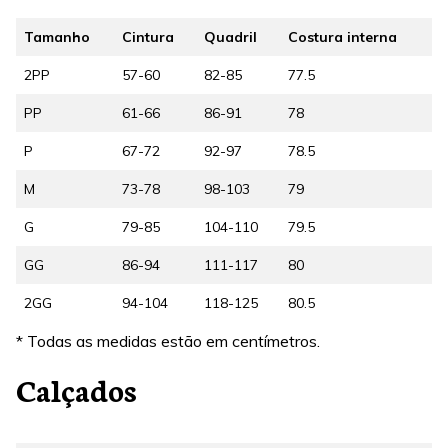
Tamanho
Cintura
Quadril
Costura interna
2PP
57-60
82-85
77.5
PP
61-66
86-91
78
P
67-72
92-97
78.5
M
73-78
98-103
79
G
79-85
104-110
79.5
GG
86-94
111-117
80
2GG
94-104
118-125
80.5
* Todas as medidas estão em centímetros.
Calçados