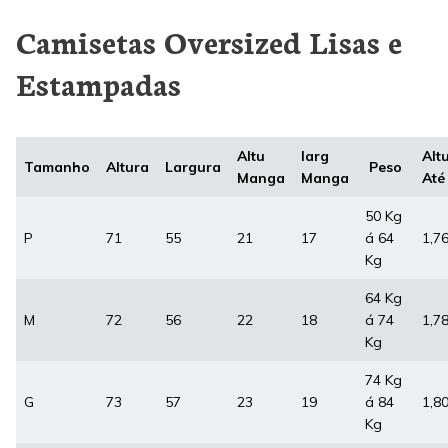
Camisetas Oversized Lisas e
Estampadas
Altu
larg
Alt
Tamanho
Altura
Largura
Peso
Manga
Manga
Até
50 Kg
P
71
55
21
17
á 64
1,7
Kg
64 Kg
M
72
56
22
18
á 74
1,7
Kg
74 Kg
G
73
57
23
19
á 84
1,8
Kg