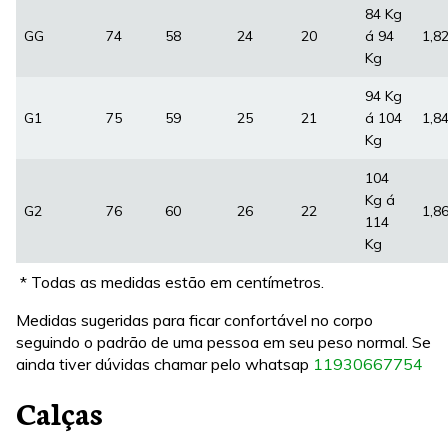
84 Kg
GG
74
58
24
20
á 94
1,8
Kg
94 Kg
G1
75
59
25
21
á 104
1,8
Kg
104
Kg á
G2
76
60
26
22
1,8
114
Kg
* Todas as medidas estão em centímetros.
Medidas sugeridas para ficar confortável no corpo
seguindo o padrão de uma pessoa em seu peso normal. Se
ainda tiver dúvidas chamar pelo whatsap
11930667754
Calças