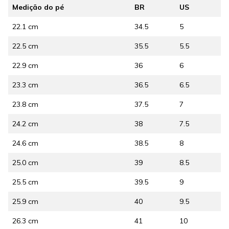
Medição do pé
BR
US
22.1 cm
34.5
5
22.5 cm
35.5
5.5
22.9 cm
36
6
23.3 cm
36.5
6.5
23.8 cm
37.5
7
24.2 cm
38
7.5
24.6 cm
38.5
8
25.0 cm
39
8.5
25.5 cm
39.5
9
25.9 cm
40
9.5
26.3 cm
41
10