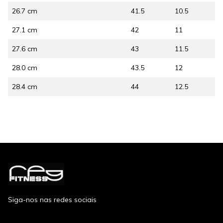
26.7 cm
41.5
10.5
27.1 cm
42
11
27.6 cm
43
11.5
28.0 cm
43.5
12
28.4 cm
44
12.5
Siga-nos nas redes sociais