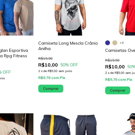
Camiseta Long Mescla Crânio
+4
Anilha
lan Esportiva
Camisetas Ove
ia Rpg Fitness
R$19,90
R$19,90
R$10,00
50
% OFF
R$10,00
50
%
2
x
de
R$5,00
sem juros
% OFF
2
x
de
R$5,00
sem ju
R$9,70
com
Pix
uros
R$9,70
com
Pix
Comprar
Comprar