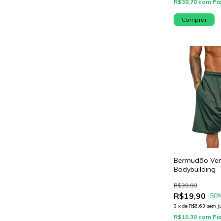
R$38,70
com
Pi
Comprar
Bermudão Ver
Bodybuilding
R$39,90
R$19,90
50
3
x
de
R$6,63
sem j
R$19,30
com
Pi