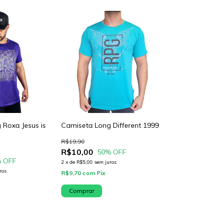
 Roxa Jesus is
Camiseta Long Different 1999
R$19,90
R$10,00
50
% OFF
 OFF
2
x
de
R$5,00
sem juros
ros
R$9,70
com
Pix
Comprar