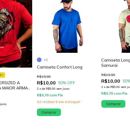
Camiseta Lon
+1
Samurai
Camiseta Confort Long
R$19,90
0 !
R$19,90
R$10,00
50
%
R$10,00
50
% OFF
ERSIZED A
2
x
de
R$5,00
sem ju
 A MAIOR ARMA
2
x
de
R$5,00
sem juros
TA
R$9,70
com
Pix
R$9,70
com
Pix
Só restam
5
em estoque!
Comprar
juros
x
Comprar