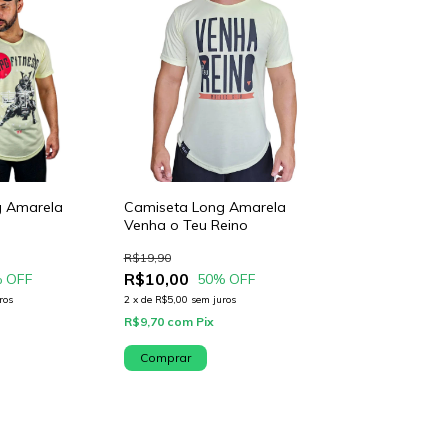
g Amarela
Camiseta Long Amarela
Venha o Teu Reino
R$19,90
R$10,00
 OFF
50
% OFF
ros
2
x
de
R$5,00
sem juros
R$9,70
com
Pix
Comprar