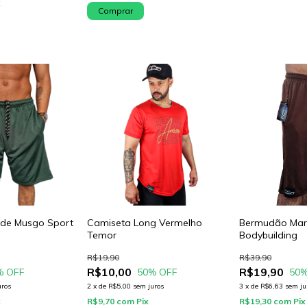
x
Comprar
de Musgo Sport
Camiseta Long Vermelho
Bermudão Mar
Temor
Bodybuilding
R$19,90
R$39,90
R$10,00
R$19,90
% OFF
50
% OFF
50
%
uros
2
x
de
R$5,00
sem juros
3
x
de
R$6,63
sem ju
x
R$9,70
com
Pix
R$19,30
com
Pix