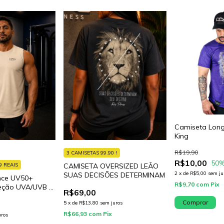
Camiseta Long
King
R$19,90
3 CAMISETAS 99.90 !
R$10,00
50
%
9 REAIS
CAMISETA OVERSIZED LEÃO
2
x
de
R$5,00
sem ju
SUAS DECISÕES DETERMINAM
nce UV50+
R$9,70
com
Pix
eção UVA/UVB e
R$69,00
vel
Comprar
5
x
de
R$13,80
sem juros
R$66,93
com
Pix
uros