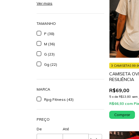
Ver mais
TAMANHO
P (38)
M (36)
G (23)
Gg (22)
3 CAMISETAS 99.9
CAMISETA OV
RESILIÊNCIA
MARCA
R$69,00
5
x
de
R$13,80
sem 
Rpg Fitness (43)
R$66,93
com
Pi
Comprar
PREÇO
De
Até