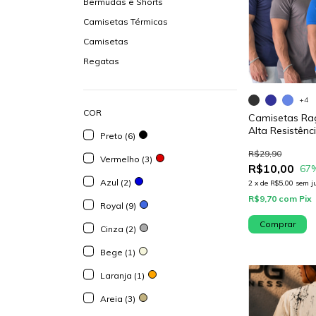
Bermudas e Shorts
Camisetas Térmicas
Camisetas
Regatas
+4
COR
Camisetas Rag
Alta Resistênc
Preto (6)
R$29,90
Vermelho (3)
R$10,00
67
Azul (2)
2
x
de
R$5,00
sem j
R$9,70
com
Pix
Royal (9)
Comprar
Cinza (2)
Bege (1)
Laranja (1)
Areia (3)