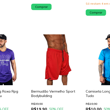
Só restam
4
em 
Comprar
Comprar
g Roxa Rpg
Bermudão Vermelho Sport
Camiseta Long
eu
Bodybuilding
Tudo
R$39,90
R$19,90
R$19,90
R$10,00
% OFF
50
% OFF
50
%