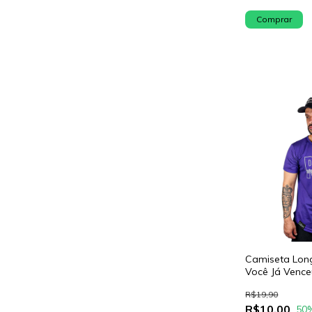
Comprar
Camiseta Lon
Você Já Venc
R$19,90
R$10,00
50