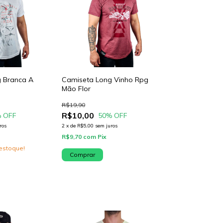
 Branca A
Camiseta Long Vinho Rpg
Mão Flor
R$19,90
R$10,00
 OFF
50
% OFF
ros
2
x
de
R$5,00
sem juros
R$9,70
com
Pix
estoque!
Comprar