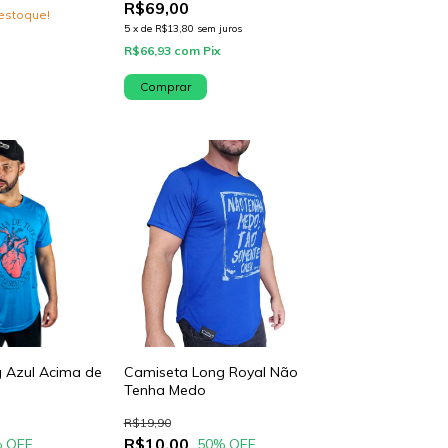
R$69,00
estoque!
5
x
de
R$13,80
sem juros
R$66,93
com
Pix
Comprar
 Azul Acima de
Camiseta Long Royal Não
Tenha Medo
R$19,90
R$10,00
 OFF
50
% OFF