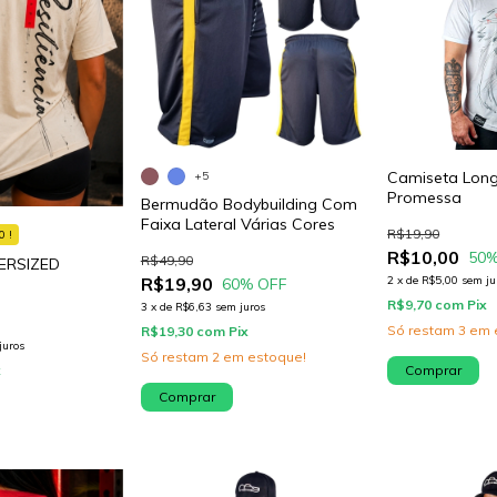
Camiseta Long
+5
Promessa
Bermudão Bodybuilding Com
Faixa Lateral Várias Cores
R$19,90
0 !
R$10,00
50
%
R$49,90
ERSIZED
R$19,90
2
x
de
R$5,00
sem ju
60
% OFF
R$9,70
com
Pix
3
x
de
R$6,63
sem juros
Só restam
3
em 
R$19,30
com
Pix
juros
Só restam
2
em estoque!
Comprar
x
Comprar