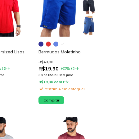
+1
rsized Lisas
Bermudas Moletinho
R$49,90
R$19,90
 OFF
60
% OFF
ros
3
x
de
R$6,63
sem juros
R$19,30
com
Pix
Só restam
4
em estoque!
Comprar