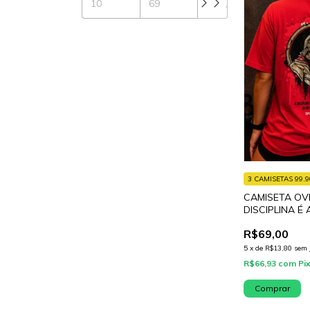
3 CAMISETAS 99.9
CAMISETA OV
DISCIPLINA É
DE UM ESPAR
R$69,00
5
x
de
R$13,80
sem 
R$66,93
com
Pi
Comprar