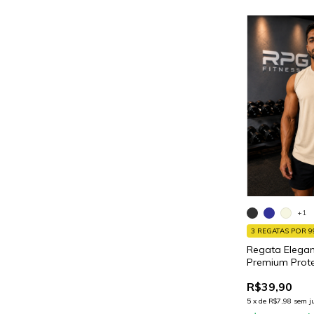
+1
3 REGATAS POR 9
Regata Elega
Premium Prot
Conforto Flexí
R$39,90
5
x
de
R$7,98
sem j