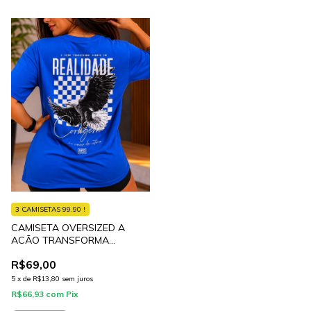
3 CAMISETAS 99.90 !
CAMISETA OVERSIZED A
ACÃO TRANSFORMA
SONHOS EM REALIDADE
R$69,00
5
x
de
R$13,80
sem juros
R$66,93
com
Pix