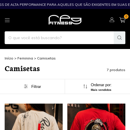
SS DE ALTA PERFORMANCE PARA AQUELES QUE SÃO EXIGENTES EM SUAS ESC
0
Início
>
Feminina
>
Camisetas
Camisetas
7 produtos
Ordenar por:
Filtrar
Mais vendidos